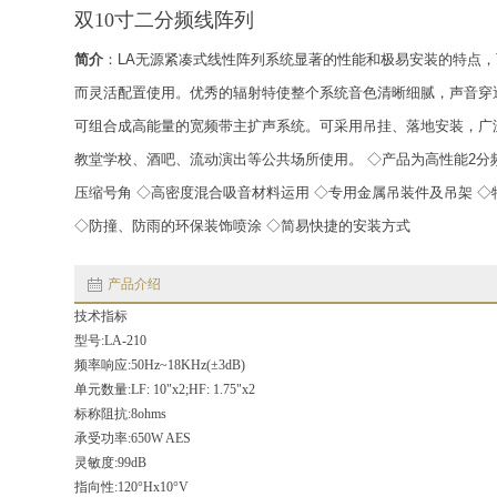
双10寸二分频线阵列
简介
：LA无源紧凑式线性阵列系统显著的性能和极易安装的特点
而灵活配置使用。优秀的辐射特使整个系统音色清晰细腻，声音穿
可组合成高能量的宽频带主扩声系统。可采用吊挂、落地安装，广
教堂学校、酒吧、流动演出等公共场所使用。 ◇产品为高性能2分
压缩号角 ◇高密度混合吸音材料运用 ◇专用金属吊装件及吊架 
◇防撞、防雨的环保装饰喷涂 ◇简易快捷的安装方式
产品介绍
技术指标
型号:LA-210
频率响应:50Hz~18KHz(±3dB)
单元数量:LF: 10"x2;HF: 1.75"x2
标称阻抗:8ohms
承受功率:650W AES
灵敏度:99dB
指向性:120°Hx10°V