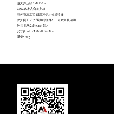
最大声压级:128dB/1m
箱体板材:高密度夹板
箱体喷漆工艺:耐磨环保水性漆喷涂
保护网工艺:外透声特制网布，内六角孔钢网
连接插座:2xNeutrik NL4
尺寸(HWD):350×706×468mm
重量:36kg