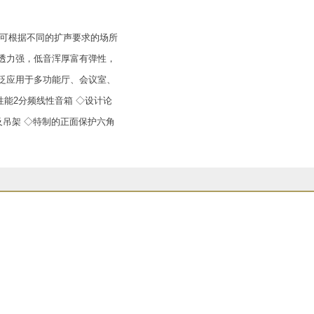
，可根据不同的扩声要求的场所
透力强，低音浑厚富有弹性，
泛应用于多功能厅、会议室、
性能2分频线性音箱 ◇设计论
及吊架 ◇特制的正面保护六角