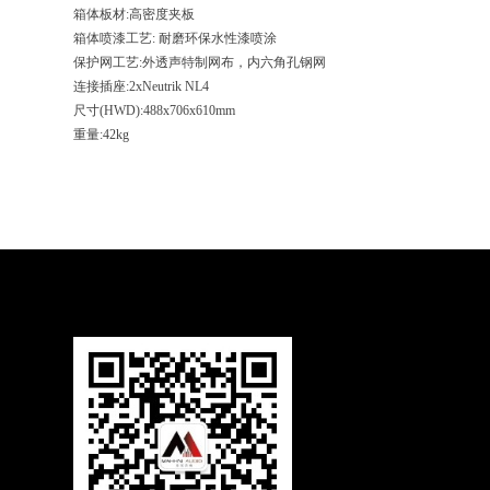
箱体板材:高密度夹板
箱体喷漆工艺: 耐磨环保水性漆喷涂
保护网工艺:外透声特制网布，内六角孔钢网
连接插座:2xNeutrik NL4
尺寸(HWD):488x706x610mm
重量:42kg