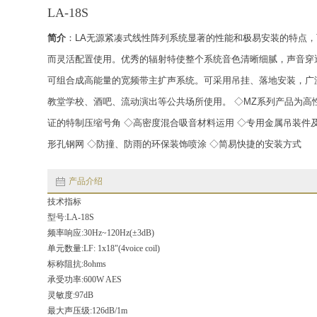
LA-18S
简介
：LA无源紧凑式线性阵列系统显著的性能和极易安装的特点
而灵活配置使用。优秀的辐射特使整个系统音色清晰细腻，声音穿
可组合成高能量的宽频带主扩声系统。可采用吊挂、落地安装，广
教堂学校、酒吧、流动演出等公共场所使用。 ◇MZ系列产品为高
证的特制压缩号角 ◇高密度混合吸音材料运用 ◇专用金属吊装件
形孔钢网 ◇防撞、防雨的环保装饰喷涂 ◇简易快捷的安装方式
产品介绍
技术指标
型号:LA-18S
频率响应:30Hz~120Hz(±3dB)
单元数量:LF: 1x18"(4voice coil)
标称阻抗:8ohms
承受功率:600W AES
灵敏度:97dB
最大声压级:126dB/1m