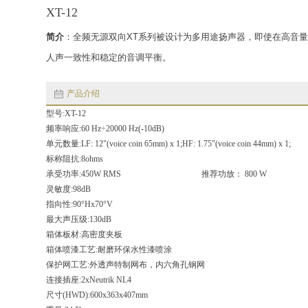
XT-12
简介
：全频无源双向XT系列被设计为多用途扬声器，即使在高音
人声一致性和稳定的音调平衡。
产品介绍
型号:XT-12
频率响应:60 Hz÷20000 Hz(-10dB)
单元数量:LF: 12"(voice coin 65mm) x 1;HF: 1.75"(voice coin 44mm) x 1;
标称阻抗:8ohms
承受功率:450W RMS 推荐功放： 800 W
灵敏度:98dB
指向性:90°Hx70°V
最大声压级:130dB
箱体板材:高密度夹板
箱体喷漆工艺:耐磨环保水性漆喷涂
保护网工艺:外透声特制网布，内六角孔钢网
连接插座:2xNeutrik NL4
尺寸(HWD):600x363x407mm