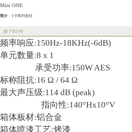
Mini ONE
简介
：1寸阵列音柱
产品介绍
频率响应:150Hz-18KHz(-6dB)
单元数
承受功率:150W AES
标称阻抗:16 Ω / 64 Ω
最大声压级:1
指向性:140°Hx10°V
箱体板材:铝合金
箱体喷漆工艺:烤漆