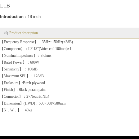
L1B
Introduction
：18 inch
Product description
【Frequency Response】：35Hz~150Hz(±3dB)
【Component】：LF:18"(Voice coil 100mm)x1
【Nominal Impedance】：8 ohms
【Rated Power】：600W
【Sensitivity】 ：100dB
【Maximum SPL】：128dB
【Enclosure】:Birch plywood
【Finish】: Black ,scrath paint
【Connector】：2×Neutrik NL4
【Dimension】(HWD)：508×508×580mm
【N．W．】：40kg