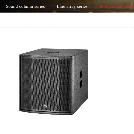
Sound column series
Line array series
Professional audio